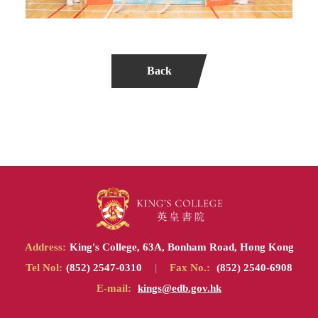
Back
Address:
King's College, 63A, Bonham Road, Hong Kong
Tel Nol:
(852) 2547-0310
|
Fax No.:
(852) 2540-6908
E-mail:
kings@edb.gov.hk