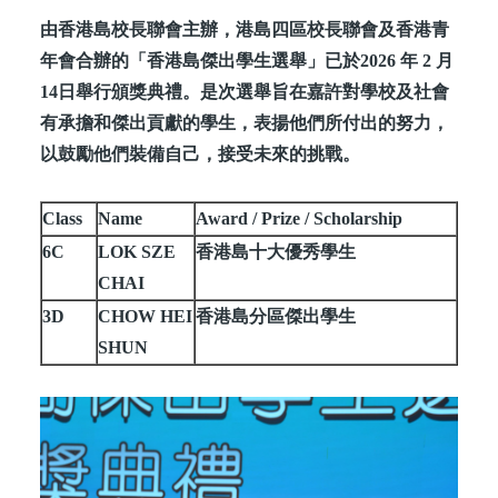
由香港島校長聯會主辦，港島四區校長聯會及香港青
年會合辦的「香港島傑出學生選舉」已於2026 年 2 月
14日舉行頒獎典禮。是次選舉旨在嘉許對學校及社會
有承擔和傑出貢獻的學生，表揚他們所付出的努力，
以鼓勵他們裝備自己，接受未來的挑戰。
Class
Name
Award / Prize / Scholarship
6C
LOK SZE
香港島十大優秀學生
CHAI
3D
CHOW HEI
香港島分區傑出學生
SHUN