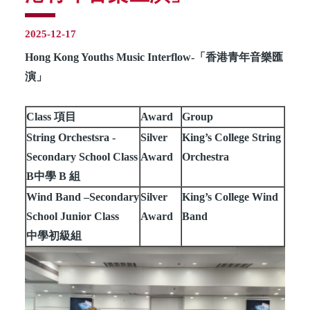
2025-12-17
Hong Kong Youths Music Interflow-「香港青年音樂匯
演」
Class 項目
Award
Group
String Orchestsra -
Silver
King’s College String
Secondary School Class
Award
Orchestra
B中學 B 組
Wind Band –Secondary
Silver
King’s College Wind
School Junior Class
Award
Band
中學初級組