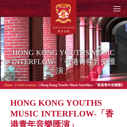
Skip to main content
Main
navigation
HONG KONG YOUTHS MUSIC
INTERFLOW-「香港青年音樂匯
演」
Breadcrumb
Home
Achievements
Hong Kong Youths Music Interflow-「香港青年音樂匯演
HONG KONG YOUTHS
MUSIC INTERFLOW-「香
港青年音樂匯演」